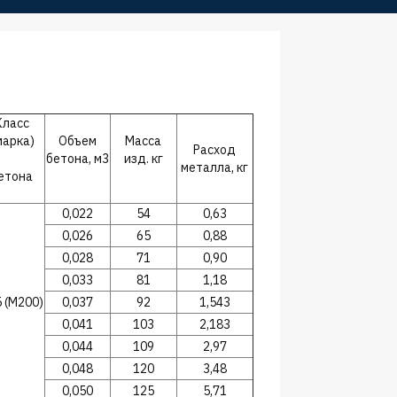
Класс
марка)
Объем
Масса
Расход
бетона, м3
изд. кг
металла, кг
етона
0,022
54
0,63
0,026
65
0,88
0,028
71
0,90
0,033
81
1,18
 (М200)
0,037
92
1,543
0,041
103
2,183
0,044
109
2,97
0,048
120
3,48
0,050
125
5,71