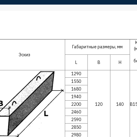
Габаритные размеры, мм
(
Эскиз
б
L
B
H
1290
1550
1680
1940
2200
120
140
В15
2460
2590
2850
2980